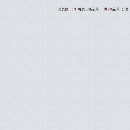
总页数：
1
/1 每页
12
条记录 一共
3
条记录 分页