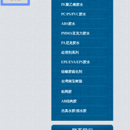
PE聚乙烯胶水
PC/PS/PVC胶水
ABS胶水
PMMA亚克力胶水
PA尼龙胶水
处理剂系列
EPE/EVA/EPS胶水
硅橡胶硫化剂
台湾南宝树脂
粘网胶
AB结构胶
仿真水胶/假水胶