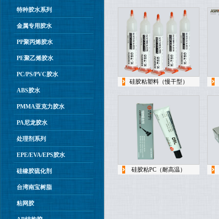
特种胶水系列
金属专用胶水
PP聚丙烯胶水
PE聚乙烯胶水
PC/PS/PVC胶水
硅胶粘塑料（慢干型）
ABS胶水
PMMA亚克力胶水
PA尼龙胶水
处理剂系列
EPE/EVA/EPS胶水
硅胶粘PC（耐高温）
硅橡胶硫化剂
台湾南宝树脂
粘网胶