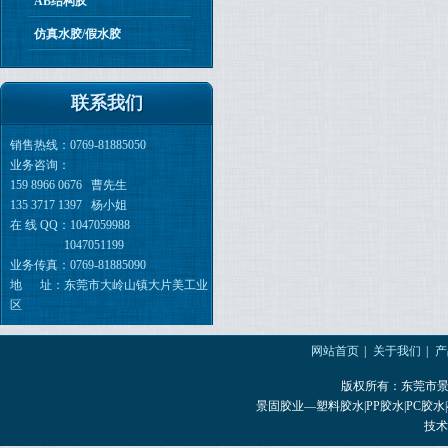
AB结构胶
仿真水胶/假水胶
联系我们
销售热线：0769-81885050
业务咨询：
159 8966 0676 曹先生
135 3717 1397 杨小姐
在 线 QQ：
1047059988
1047051199
业务传真：0769-81885090
地 址：东莞市大岭山镇大片美工
业
区
网站首页
|
关于我们
|
产
版权所有：东莞市
景固胶业—
塑料胶水
|
PP胶水
|
PC胶水
|
技术